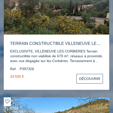
TERRAIN CONSTRUCTIBLE VILLENEUVE LES CORBIERES
EXCLUSIVITE, VILLENEUVE LES CORBIERES Terrain
constructible non viabilisé de 670 m², réseaux à proximité,
avec vue dégagée sur les Corbières. Terrassement à
prévoir pour une implantation optimisée. Libre choix du
Ref. : P397326
constructeur. À 30 min de Narbonne et Sigean, dans un
environnement calme et préservé entre mer et garrigue.
24 500 €
DÉCOUVRIR
Réf. : P397326. Contact Katia 06.69.93.91.33