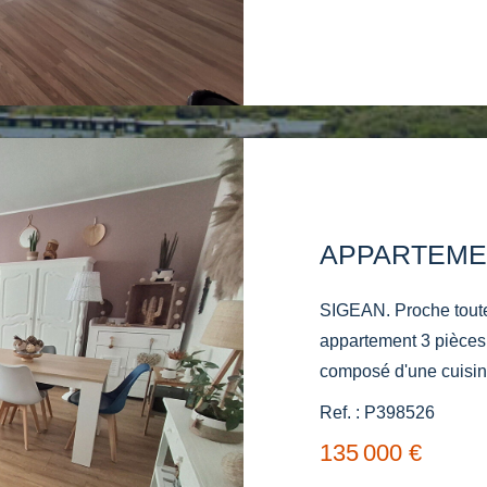
SIGEAN. Proche toute
appartement 3 pièces
composé d'une cuisin
de vie et de deux spacieuses chambres. Clim réversible .
Ref. : P398526
INVESTISSEMENT L
135 000 €
lots. 8€ ch/mois. Réf.