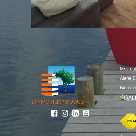
Mes out
Alerte E
Biens v