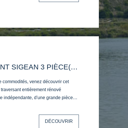
APPARTEMENT SIGEAN 3 PIÈCE(S) 74 M2
 commodités, venez découvrir cet
 traversant entièrement rénové
e indépendante, d'une grande pièce
OCATIF INTERESSANT. DPE C. 3
DÉCOUVRIR
 : P398526. Contact Katia