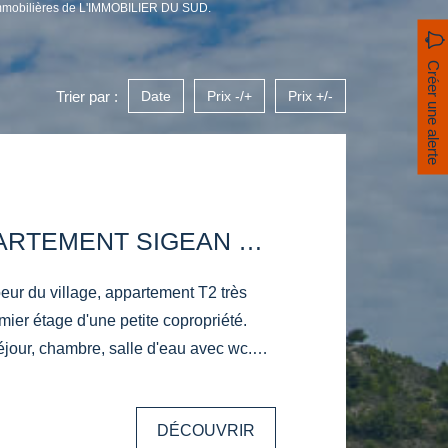
 immobilières de L'IMMOBILIER DU SUD.
Créer une alerte
Trier par :
Date
Prix -/+
Prix +/-
GRAND APPARTEMENT SIGEAN 2 PIÈCES
r du village, appartement T2 très
mier étage d'une petite copropriété.
éjour, chambre, salle d'eau avec wc.
DÉCOUVRIR