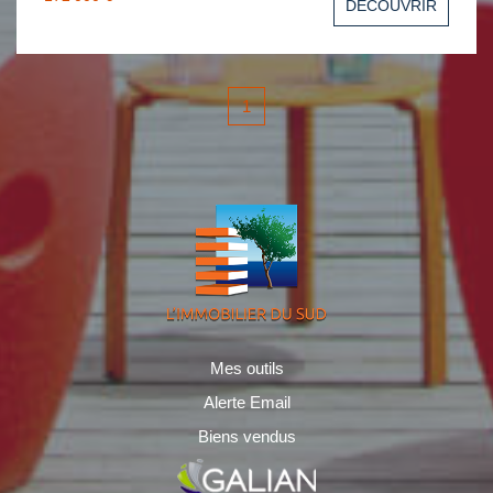
DÉCOUVRIR
Garage. DPE D; Réf.: P393425. Contact Katia
06.69.93.91.33
1
Mes outils
Alerte Email
Biens vendus