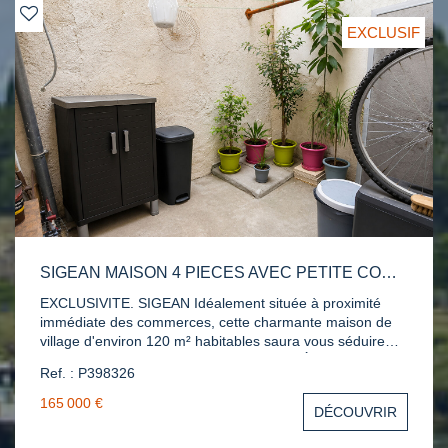
EXCLUSIF
SIGEAN MAISON 4 PIECES AVEC PETITE COUR.
EXCLUSIVITE. SIGEAN Idéalement située à proximité
immédiate des commerces, cette charmante maison de
village d'environ 120 m² habitables saura vous séduire
par ses volumes et son potentiel familial. Élevée de 2
Ref. : P398326
étages, elle se compose d'une belle pièce à vivre avec
cuisine équipée ouverte, parfaite pour des moments
165 000 €
DÉCOUVRIR
conviviaux. Vous découvrirez également 4 chambres,
dont 2 suites avec salle d'eau privative, un cellier, un