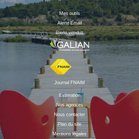
Mes outils
Alerte Email
Biens vendus
Journal FNAIM
Estimation
Nos agences
Nous contacter
Plan du site
Mentions légales