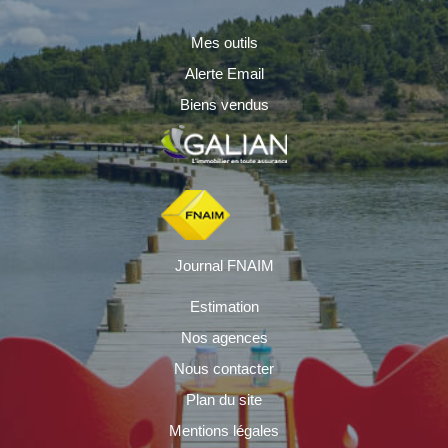
Mes outils
Alerte Email
Biens vendus
Journal FNAIM
Estimation
Nos agences
Nous contacter
Plan du site
Mentions légales