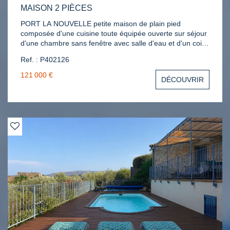
MAISON 2 PIÈCES
PORT LA NOUVELLE petite maison de plain pied
composée d'une cuisine toute équipée ouverte sur séjour
d'une chambre sans fenêtre avec salle d'eau et d'un coin
nuit en enfilade avec vélux. A DEUX PAS DE LA MER !!!
Ref. : P402126
Terrasse, Petit cabanon en dur. Clim réversible. DPE C.
Réf : P402126. Contact Katia 06.69.93.91.33
121 000 €
DÉCOUVRIR