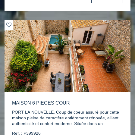
belle terrasse couverte avec vue imprenable sur le
château et le village.L'espace nuit comprend trois
chambres confortables, toutes de plus de 11 m², une salle
de bains équipée ainsi qu'un WC indépendant. La maison
dispose de volets roulants électriques et de la
climatisation.À l'extérieur, le terrain arboré, accueille
également un garage indépendant d'environ 40 m² ainsi
qu'un barbecue maçonné.Si l'intérieur nécessite une
remise au goût du jour, cette propriété possède de
nombreux atouts : une implantation idéale, une vue
remarquable, une absence de vis-à-vis et un potentiel
indéniable.
MAISON 6 PIECES COUR
PORT LA NOUVELLE. Coup de coeur assuré pour cette
maison pleine de caractère entièrement rénovée, alliant
authenticité et confort moderne. Située dans un
environnement calme, elle offre un charme de l'ancien
Ref. : P399926