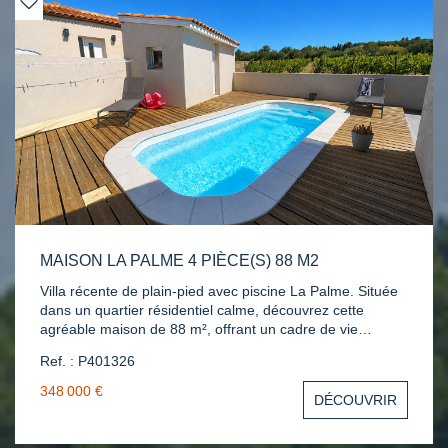
S778186.Contact : Bénédicte Jouvet 06 03 58 10 77
MAISON LA PALME 4 PIÈCE(S) 88 M2
Villa récente de plain-pied avec piscine La Palme. Située
dans un quartier résidentiel calme, découvrez cette
agréable maison de 88 m², offrant un cadre de vie
moderne et confortable. Elle se compose d'une belle
Ref. : P401326
pièce de vie lumineuse avec séjour salon et cuisine
aménagée, trois chambres avec placard, une salle d'eau
348 000 €
DÉCOUVRIR
et WC indépendant. À l'extérieur, vous profiterez d'une
terrasse entièrement carrelée avec vue dégagée et
piscine, idéale pour vos moments de détente,. Pour votre