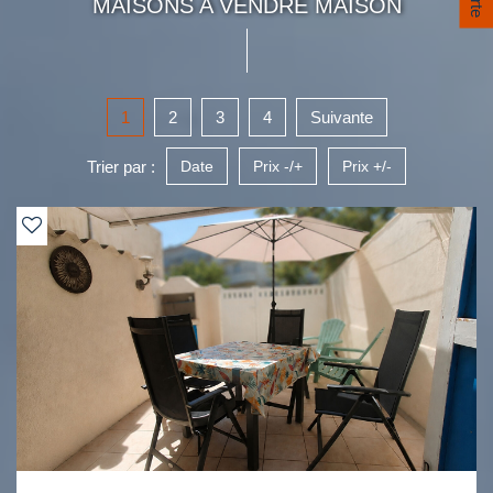
MAISONS A VENDRE MAISON
1
2
3
4
Suivante
Trier par :
Date
Prix -/+
Prix +/-