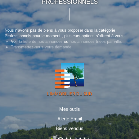
PROFESSIONNELS
Nous n'avons pas de biens à vous proposer dans la catégorie
Professionnels pour le moment , plusieurs options s'offrent à vous :
Voir
la liste de nos annonces
ou
nos annonces triées par ville.
Transmettez-nous votre demande
Mes outils
Alerte Email
Biens vendus