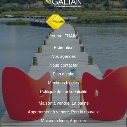
Journal FNAIM
Estimation
Nos agences
Nous contacter
Plan du site
Mentions légales
Politique de confidentialité
Maison à vendre, La palme
Appartement à vendre, Port la nouvelle
Maison à louer, Argeliers