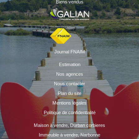
Biens vendus
Journal FNAIM
Estimation
Nos agences
Nous contacter
Plan du site
Mentions légales
Politique de confidentialité
Maison à vendre, Durban corbieres
Immeuble à vendre, Narbonne