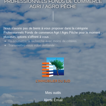
PROFESSIONNELS FONDS DE COMMERCE
AGRI / AGRO PÊCHE
Nous n'avons pas de biens à vous proposer dans la catégorie
Professionnels Fonds de commerce Agri / Agro Pêche pour le moment ,
plusieurs options s'offrent à vous :
Re-soumettre la recherche avec moins de critères.
Transmettez-nous votre demande
Mes outils
Alerte Email