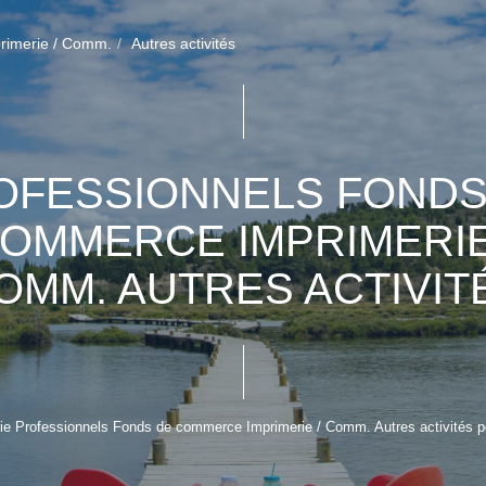
rimerie / Comm.
Autres activités
OFESSIONNELS FONDS
OMMERCE IMPRIMERIE
OMM. AUTRES ACTIVIT
ie Professionnels Fonds de commerce Imprimerie / Comm. Autres activités pou