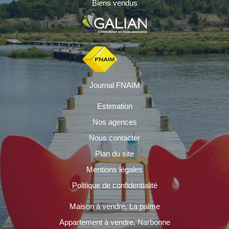
Biens vendus
Journal FNAIM
Estimation
Nos agences
Nous contacter
Plan du site
Mentions légales
Politique de confidentialité
Maison à vendre, La palme
Appartement à vendre, Narbonne