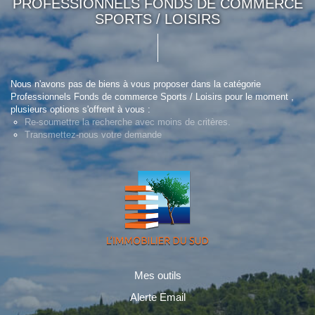
PROFESSIONNELS FONDS DE COMMERCE
SPORTS / LOISIRS
Nous n'avons pas de biens à vous proposer dans la catégorie
Professionnels Fonds de commerce Sports / Loisirs pour le moment ,
plusieurs options s'offrent à vous :
Re-soumettre la recherche avec moins de critères.
Transmettez-nous votre demande
Mes outils
Alerte Email