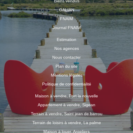
Biens vendus
GALIAN
FNAIM
Journal FNAIM
Estimation
Nos agences
Nous contacter
Plan du site
Mentions légales
Politique de confidentialité
Maison à vendre, Port la nouvelle
Appartement à vendre, Sigean
Terrain à vendre, Saint jean de barrou
Terrain de loisirs à vendre, La palme
Maison à louer, Argeliers