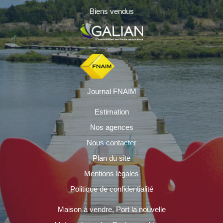
Biens vendus
Journal FNAIM
Estimation
Nos agences
Nous contacter
Plan du site
Mentions légales
Politique de confidentialité
Maison à vendre, Port la nouvelle