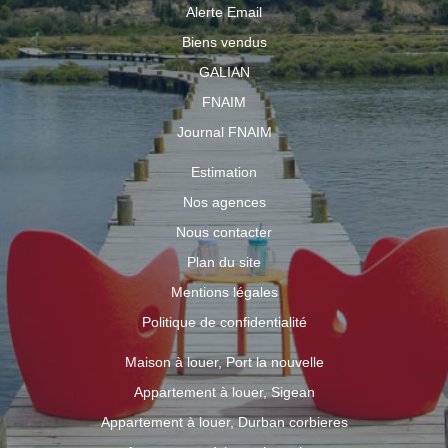
Alerte Email
Biens vendus
GALIAN
FNAIM
Journal FNAIM
Estimation
Nos agences
Nous contacter
Plan du site
Mentions légales
Politique de confidentialité
Maison à louer, Port la nouvelle
Appartement à louer, Sigean
Appartement à louer, Durban corbieres