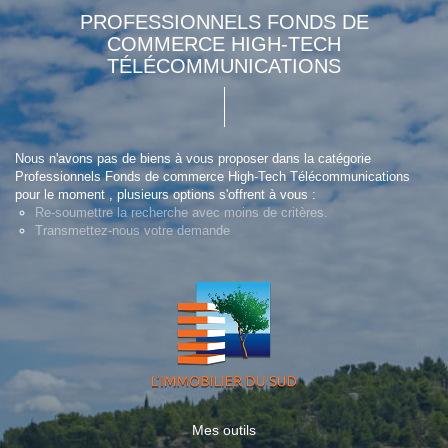
PROFESSIONNELS FONDS DE
COMMERCE HIGH-TECH
TÉLÉCOMMUNICATIONS
Nous n'avons pas de biens à vous proposer dans la catégorie
Professionnels Fonds de commerce High-Tech Télécommunications
pour le moment , plusieurs options s'offrent à vous :
Re-soumettre la recherche avec moins de critères.
Transmettez-nous votre demande
Mes outils