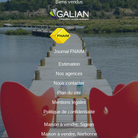
Biens vendus
Journal FNAIM
Estimation
Nos agences
Nous contacter
Plan du site
Mentions légales
Politique de confidentialité
Maison à vendre, Sigean
Maison à vendre, Narbonne