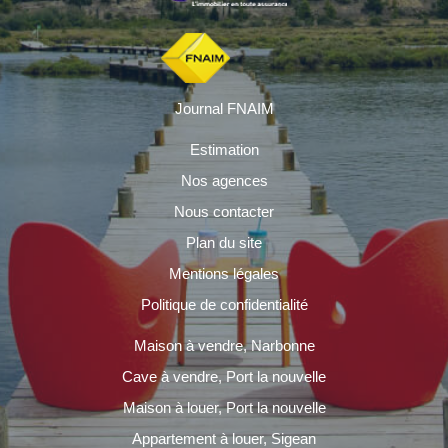
Journal FNAIM
Estimation
Nos agences
Nous contacter
Plan du site
Mentions légales
Politique de confidentialité
Maison à vendre, Narbonne
Cave à vendre, Port la nouvelle
Maison à louer, Port la nouvelle
Appartement à louer, Sigean