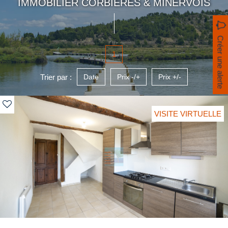
IMMOBILIER CORBIÈRES & MINERVOIS
Créer une alerte
1
Trier par :
Date
Prix -/+
Prix +/-
VISITE VIRTUELLE