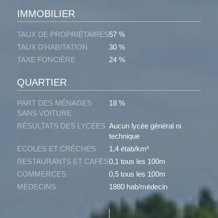
IMMOBILIER
TAUX DE PROPRIÉTAIRES
57 %
TAUX D'HABITATION
30 %
TAXE FONCIÈRE
24 %
QUARTIER
PART DES MÉNAGES
18 %
SANS VOITURE
RÉSULTATS DES LYCÉES
Aucun lycée général ni
technique
ECOLES ET CRÈCHES
1,4 étab/km²
RESTAURANTS ET CAFÉS
0,1 tous les 100m
COMMERCES
0,5 tous les 100m
MÉDECINS
1880 hab/médecin