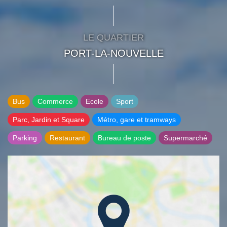
LE QUARTIER
PORT-LA-NOUVELLE
Bus
Commerce
Ecole
Sport
Parc, Jardin et Square
Métro, gare et tramways
Parking
Restaurant
Bureau de poste
Supermarché