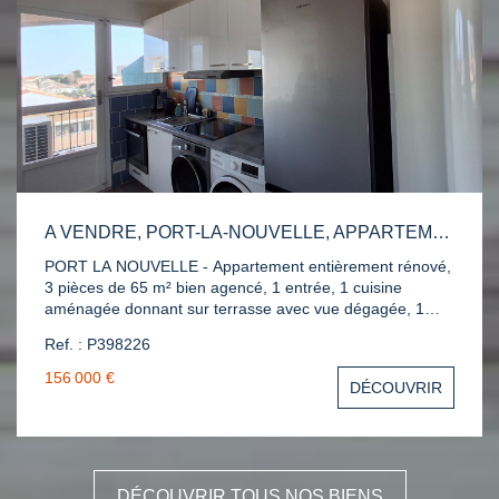
A VENDRE, PORT-LA-NOUVELLE, APPARTEMENT 3 PIÈCES TERRASSE
PORT LA NOUVELLE - Appartement entièrement rénové,
3 pièces de 65 m² bien agencé, 1 entrée, 1 cuisine
aménagée donnant sur terrasse avec vue dégagée, 1
salle de bain, 1 wc, 1 séjour lumineux, 2 chambres avec
Ref. : P398226
placard. Résidence sécurisée, 1 cellier et place de
parking. Clim réversible. DPE C. 75 lots, ¬ 58 €chg/mois.
156 000 €
DÉCOUVRIR
Réf P398226. Contact Katia DELCASAR 06.69.93.91.33
DÉCOUVRIR TOUS NOS BIENS