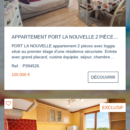
APPARTEMENT PORT LA NOUVELLE 2 PIÈCES LOGGIA
PORT LA NOUVELLE appartement 2 pièces avec loggia
situé au premier étage d'une résidence sécurisée. Entrée
avec grand placard, cuisine équipée, séjour, chambre
spacieuse, salle d'eau avec wc. Loggia. DPE E. 27.28 €
Ref. : P394526
ch/mois. 139 lots. Réf. : P394526. Contact Katia
06.69.93.91.33
105 000 €
DÉCOUVRIR
EXCLUSIF