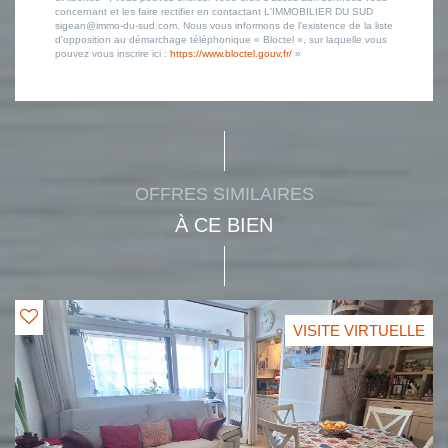
concernant et les faire rectifier en contactant L'IMMOBILIER DU SUD
sigean@immo-du-sud.com. Nous vous informons de l'existence de la liste
d'opposition au démarchage téléphonique « Bloctel », sur laquelle vous
pouvez vous inscrire ici :
https://www.bloctel.gouv.fr/
»
OFFRES SIMILAIRES
À CE BIEN
VISITE VIRTUELLE