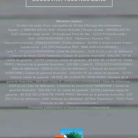
Mentions légales
Ce bien fait partie d'une copropriété de 40 lots.Affichage des informations
légales : L'IMMOBILIER DU SUD - Port-la-Nouvelle | Raison sociale : IMMOBILIER DU
SUD | Adresse siège social : 14 boulevard Front de Mer - 11210 Port-la-Nouvelle |
Siret : 44320958000069 | RCS : Narbonne | Numero TVA
Intracommunautaire : FR88443209580 | Forme juridique : Société à responsabilité limitée |
Capital social : 128 250 | Assurance RCP : MMA IARD ASSURANCE |
Carte T : CPI11022016000008864 | Date de délivrance : 2020-11-10 | Lieu de délivrance
: 1 Avenue du forum 11100 Narbonne | Caisse de garantie financière : GALIAN. | N° de
caisse de garantie : 32705 | Adresse caisse de garantie : 89 RUE DE LA BOETIE 75008
PARIS | Montant de la garantie financière : 120 000 | Carte G : CPI11022016000008864 |
Date de délivrance : 2020-11-10 | Lieu de délivrance : 1 Avenue du forum 11100
NARBONNE | Caisse de garantie financière : GALIAN | N° de caisse de garantie : 32705 |
Adresse caisse de garantie : 89 RUE DE LA BOETIE 75008 PARIS | Montant de la
garantie financière : 300 000 | Carte S : CPI11022016000008864 | Date de délivrance :
2020-11-10 | Lieu de délivrance : 1 Avenue du forum 11100 NARBONNE | Caisse de
garantie financière : GALIAN | N° de caisse de garantie : 32705 | Adresse caisse de
garantie : 89 RUE DE LA BOETIE 75008 PARIS | Montant de la garantie financière : 120
000 | Nom du médiateur : ANM | Adresse du médiateur : 62 Rue Tiquetonne - 75002 Paris
| Adresse du site :
www.anm-conso.com
|
Entreprise juridiquement et financièrement indépendante