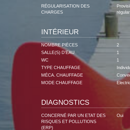
RÉGULARISATION DES
Provis
CHARGES
régular
INTÉRIEUR
NOMBRE PIÈCES
2
SALLE(S) D'EAU
1
WC
1
TYPE CHAUFFAGE
Individ
MÉCA. CHAUFFAGE
Convec
MODE CHAUFFAGE
Electri
DIAGNOSTICS
CONCERNÉ PAR UN ETAT DES
Oui
RISQUES ET POLLUTIONS
(ERP)