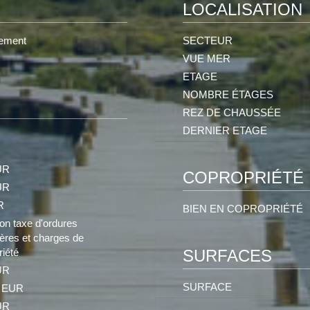
LOCALISATION
ement
SECTEUR
VUE MER
ETAGE
NOMBRE ÉTAGES
REZ DE CHAUSSÉE
DERNIER ETAGE
UR
COPROPRIÉTÉ
UR
R
BIEN EN COPROPRIÉTÉ
ion taxe d'ordures
res et charges de
riété
SURFACES
UR
SURFACE
1 EUR
UR