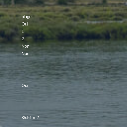
plage
Oui
1
2
Non
Non
Oui
35.51 m2