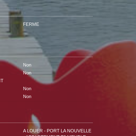
FERME
Non
Non
NT
Non
Non
A LOUER - PORT LA NOUVELLE