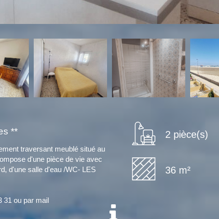
s **
2 pièce(s)
t traversant meublé situé au
 compose d'une pièce de vie avec
36 m²
ard, d'une salle d'eau /WC- LES
3 31 ou par mail