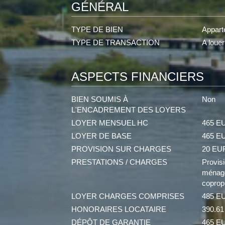
GÉNÉRAL
TYPE DE BIEN
Appart
TYPE DE TRANSACTION
A louer
ASPECTS FINANCIERS
BIEN SOUMIS À
Non
L'ENCADREMENT DES LOYERS
LOYER MENSUEL HC
465 E
LOYER DE BASE
465 E
PROVISION SUR CHARGES
20 EU
PRESTATIONS / CHARGES
Provis
ménagè
coprop
LOYER CHARGES COMPRISES
485 E
HONORAIRES LOCATAIRE
390.6
DÉPÔT DE GARANTIE
465 E