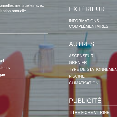
ionnelles mensuelles avec
EXTÉRIEUR
isation annuelle
INFORMATIONS
COMPLÉMENTAIRES
AUTRES
ASCENSEUR
uel
GRENIER
teurs
TYPE DE STATIONNEME
que
PISCINE
CLIMATISATION
PUBLICITÉ
TITRE FICHE VITRINE