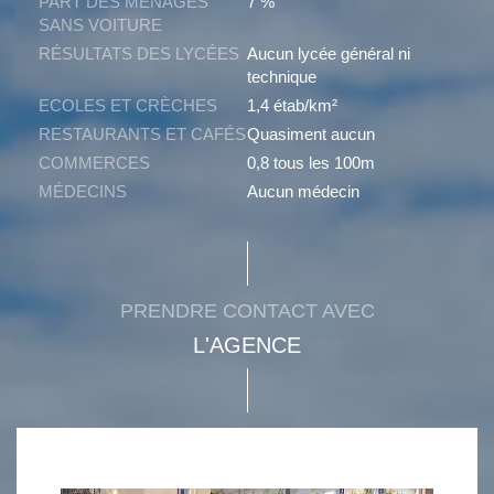
PART DES MÉNAGES
7 %
SANS VOITURE
RÉSULTATS DES LYCÉES
Aucun lycée général ni
technique
ECOLES ET CRÈCHES
1,4 étab/km²
RESTAURANTS ET CAFÉS
Quasiment aucun
COMMERCES
0,8 tous les 100m
MÉDECINS
Aucun médecin
PRENDRE CONTACT AVEC
L'AGENCE