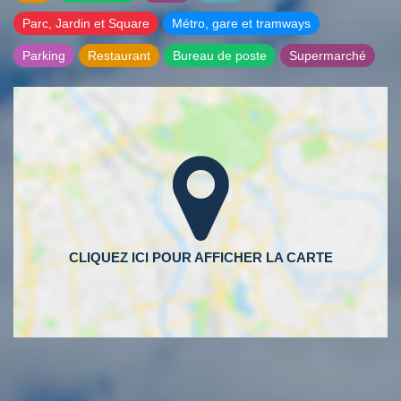
Parc, Jardin et Square
Métro, gare et tramways
Parking
Restaurant
Bureau de poste
Supermarché