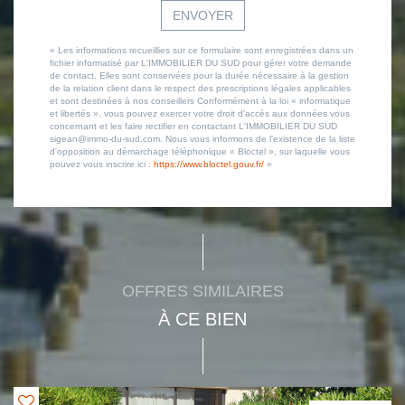
ENVOYER
« Les informations recueillies sur ce formulaire sont enregistrées dans un
fichier informatisé par L'IMMOBILIER DU SUD pour gérer votre demande
de contact. Elles sont conservées pour la durée nécessaire à la gestion
de la relation client dans le respect des prescriptions légales applicables
et sont destinées à nos conseillers Conformément à la loi « informatique
et libertés », vous pouvez exercer votre droit d'accès aux données vous
concernant et les faire rectifier en contactant L'IMMOBILIER DU SUD
sigean@immo-du-sud.com. Nous vous informons de l'existence de la liste
d'opposition au démarchage téléphonique « Bloctel », sur laquelle vous
pouvez vous inscrire ici :
https://www.bloctel.gouv.fr/
»
OFFRES SIMILAIRES
À CE BIEN