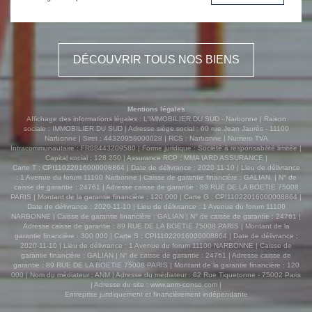
DÉCOUVRIR TOUS NOS BIENS
Mentions légales
Affichage des informations légales : L'IMMOBILIER DU SUD - Narbonne | Raison
sociale : IMMOBILIER DU SUD | Adresse siège social : 60 rue Jean Jaurès - 11100
Narbonne | Siret : 44320958000028 | RCS : Narbonne | Numero TVA
Intracommunautaire : FR88443209580 | Forme juridique : Société à responsabilité limitée |
Capital social : 128 250 | Assurance RCP : MMA IARD ASSURANCE |
Carte T : CPI11022016000008864 | Date de délivrance : 2020-11-10 | Lieu de délivrance
: 1 Avenue du forum 11100 Narbonne | Caisse de garantie financière : GALIAN. | N° de
caisse de garantie : 24761 | Adresse caisse de garantie : 89 RUE DE LA BOETIE 75008
PARIS | Montant de la garantie financière : 120 000 | Carte G : CPI11022016000008864 |
Date de délivrance : 2020-11-10 | Lieu de délivrance : 1 Avenue du forum 11100
NARBONNE | Caisse de garantie financière : GALIAN | N° de caisse de garantie : 24761 |
Adresse caisse de garantie : 89 RUE DE LA BOETIE 75008 PARIS | Montant de la
garantie financière : 300 000 | Carte S : CPI11022016000008864 | Date de délivrance :
2020-11-10 | Lieu de délivrance : 1 Avenue du forum 11100 NARBONNE | Caisse de
garantie financière : GALIAN | N° de caisse de garantie : 24761 | Adresse caisse de
garantie : 89 RUE DE LA BOETIE 75008 PARIS | Montant de la garantie financière : 120
000 | Nom du médiateur : ANM | Adresse du médiateur : 62 Rue Tiquetonne - 75002 Paris
| Adresse du site :
www.anm-conso.com
|
Entreprise juridiquement et financièrement indépendante