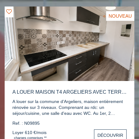
NOUVEAU
A LOUER MAISON T4 ARGELIERS AVEC TERRASSE TROPEZIENNE
A louer sur la commune d'Argeliers, maison entièrement
rénovée sur 3 niveaux. Comprenant au rdc: un
séjour/cuisine, une salle d'eau avec WC. Au 1er, 2
chambres et au 2éme une chambre et une terrasse
Ref. : N09895
tropézienne. Contactez nous au 04 68 65 15 00 pour une
visite.
Loyer 610 €/mois
DÉCOUVRIR
charges comprises **