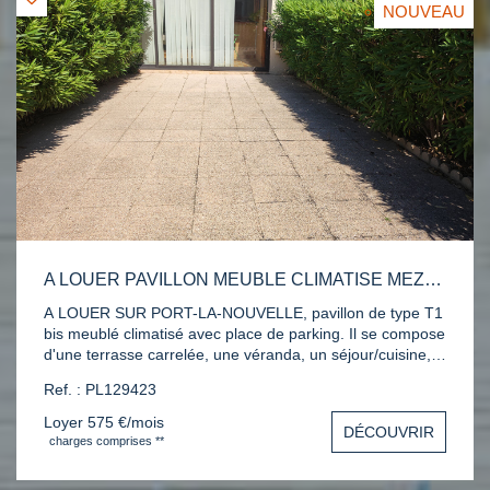
NOUVEAU
A LOUER PAVILLON MEUBLE CLIMATISE MEZZANINE PORT LA NOUVELLE
A LOUER SUR PORT-LA-NOUVELLE, pavillon de type T1
bis meublé climatisé avec place de parking. Il se compose
d'une terrasse carrelée, une véranda, un séjour/cuisine,
un bureau, une mezzanine et une salle d'eau WC.
Ref. : PL129423
Contactez nous au 04 68 48 53 31 pour une visite.
Loyer 575 €/mois
DÉCOUVRIR
charges comprises **