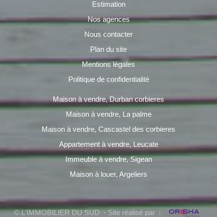
Estimation
Nos agences
Nous contacter
Plan du site
Mentions légales
Politique de confidentialité
Maison à vendre, Durban corbieres
Maison à vendre, La palme
Maison à vendre, Cascastel des corbieres
Appartement à vendre, Leucate
Immeuble à vendre, Sigean
Maison à louer, Argeliers
© L'IMMOBILIER DU SUD - Site réalisé par :