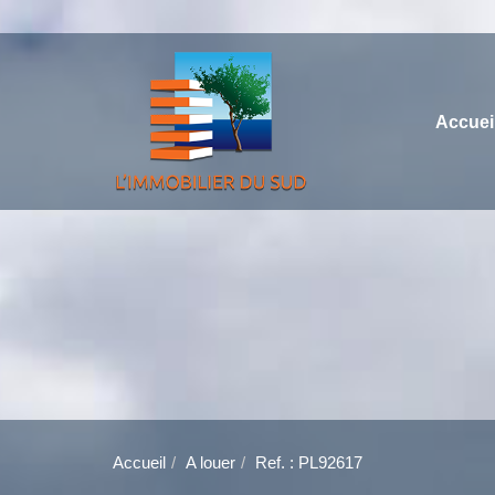
Accuei
Accueil
A louer
Ref. : PL92617