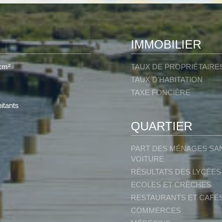
IMMOBILIER
km²
TAUX DE PROPRIÉTAIRE
TAUX D'HABITATION
TAXE FONCIÈRE
itants
QUARTIER
PART DES MÉNAGES SA
VOITURE
RÉSULTATS DES LYCÉES
ECOLES ET CRÈCHES
RESTAURANTS ET CAFÉ
COMMERCES