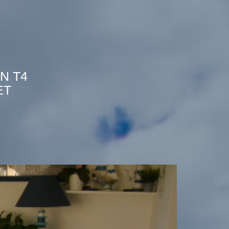
N T4
ET