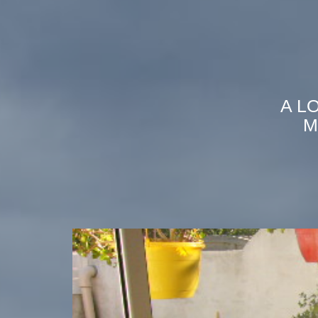
A L
M