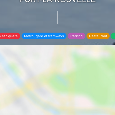
n et Square
Métro, gare et tramways
Parking
Restaurant