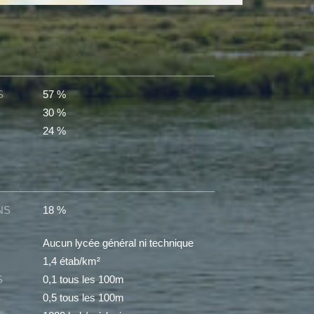
S
57 %
30 %
24 %
NS
18 %
Aucun lycée général ni technique
1,4 étab/km²
S
0,1 tous les 100m
0,5 tous les 100m