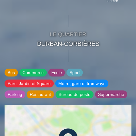
fenêtre
LE QUARTIER
DURBAN-CORBIÈRES
Bus
Commerce
Ecole
Sport
Parc, Jardin et Square
Métro, gare et tramways
Parking
Restaurant
Bureau de poste
Supermarché