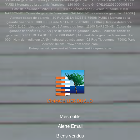
caisse de garantie : 32609 | Adresse caisse de garantie : 89 RUE DE LA BOETIE 75008
PARIS | Montant de la garantie financière : 120 000 | Carte G : CPI11022016000008864 |
Date de délivrance : 2020-11-10 | Lieu de délivrance : 1 Avenue du forum 11100
NARBONNE | Caisse de garantie financière : GALIAN | N° de caisse de garantie : 32609 |
Adresse caisse de garantie : 89 RUE DE LA BOETIE 75008 PARIS | Montant de la
garantie financière : 300 000 | Carte S : CPI11022016000008864 | Date de délivrance :
2020-11-10 | Lieu de délivrance : 1 Avenue du forum 11100 NARBONNE | Caisse de
garantie financière : GALIAN | N° de caisse de garantie : 32609 | Adresse caisse de
garantie : 89 RUE DE LA BOETIE 75008 PARIS | Montant de la garantie financière : 120
000 | Nom du médiateur : ANM | Adresse du médiateur : 62 Rue Tiquetonne - 75002 Paris
| Adresse du site :
www.anm-conso.com
|
Entreprise juridiquement et financièrement indépendante
Mes outils
Alerte Email
Biens vendus