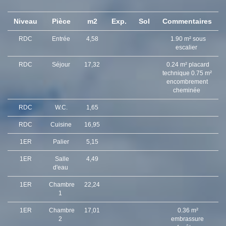
Niveau
Pièce
m2
Exp.
Sol
Commentaires
RDC
Entrée
4,58
1.90 m² sous
escalier
RDC
Séjour
17,32
0.24 m² placard
technique 0.75 m²
encombrement
cheminée
RDC
W.C.
1,65
RDC
Cuisine
16,95
1ER
Palier
5,15
1ER
Salle
4,49
d'eau
1ER
Chambre
22,24
1
1ER
Chambre
17,01
0.36 m²
2
embrassure