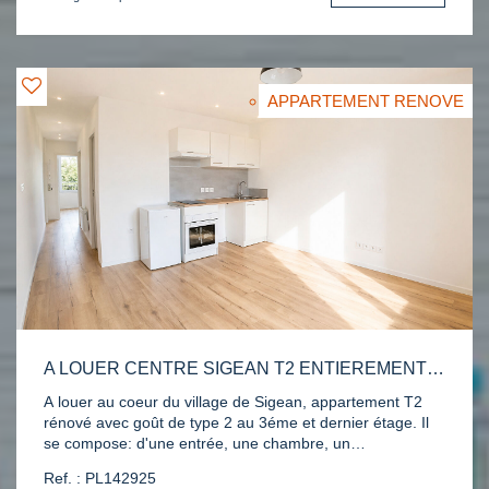
APPARTEMENT RENOVE
A LOUER CENTRE SIGEAN T2 ENTIEREMENT RENOVE
A louer au coeur du village de Sigean, appartement T2
rénové avec goût de type 2 au 3éme et dernier étage. Il
se compose: d'une entrée, une chambre, un
séjour/cuisine, une salle d'eau et un WC séparé.
Ref. : PL142925
Contactez nous au 04 68 48 53 31 pour une visite.