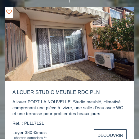
A LOUER STUDIO MEUBLE RDC PLN
A louer PORT LA NOUVELLE. Studio meublé, climatisé
comprenant une pièce à vivre, une salle d'eau avec WC
et une terrasse pour profiter des beaux jours.
Emplacement idéal proche du bord de mer. Contactez
Ref. : PL117121
nous au 04 68 48 53 31 pour une visite.
Loyer 380 €/mois
DÉCOUVRIR
charges comprises **