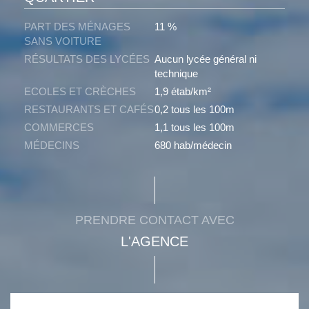
PART DES MÉNAGES
11 %
SANS VOITURE
RÉSULTATS DES LYCÉES
Aucun lycée général ni
technique
ECOLES ET CRÈCHES
1,9 étab/km²
RESTAURANTS ET CAFÉS
0,2 tous les 100m
COMMERCES
1,1 tous les 100m
MÉDECINS
680 hab/médecin
PRENDRE CONTACT AVEC
L'AGENCE