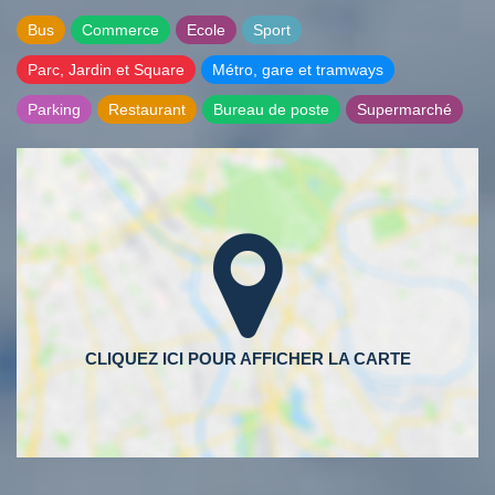
Bus
Commerce
Ecole
Sport
Parc, Jardin et Square
Métro, gare et tramways
Parking
Restaurant
Bureau de poste
Supermarché