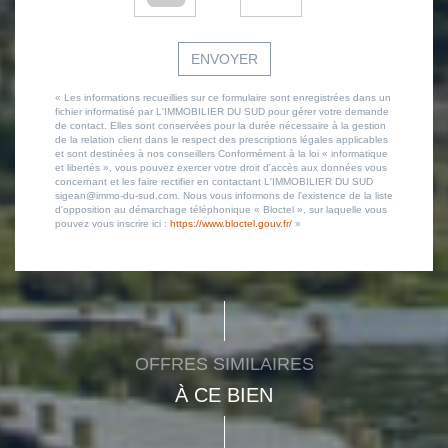
ENVOYER
« Les informations recueillies sur ce formulaire sont enregistrées dans un
fichier informatisé par L'IMMOBILIER DU SUD pour gérer votre demande
de contact. Elles sont conservées pour la durée nécessaire à la gestion
de la relation client dans le respect des prescriptions légales applicables
et sont destinées à nos conseillers Conformément à la loi « informatique
et libertés », vous pouvez exercer votre droit d'accès aux données vous
concernant et les faire rectifier en contactant L'IMMOBILIER DU SUD
sigean@immo-du-sud.com. Nous vous informons de l'existence de la liste
d'opposition au démarchage téléphonique « Bloctel », sur laquelle vous
pouvez vous inscrire ici :
https://www.bloctel.gouv.fr/
»
OFFRES SIMILAIRES
À CE BIEN