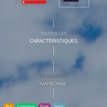
TOUTES LES
CARACTÉRISTIQUES
LE QUARTIER
NARBONNE
Bus
Commerce
Ecole
Sport