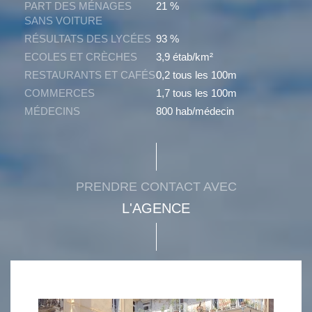
PART DES MÉNAGES
21 %
SANS VOITURE
RÉSULTATS DES LYCÉES
93 %
ECOLES ET CRÈCHES
3,9 étab/km²
RESTAURANTS ET CAFÉS
0,2 tous les 100m
COMMERCES
1,7 tous les 100m
MÉDECINS
800 hab/médecin
PRENDRE CONTACT AVEC
L'AGENCE