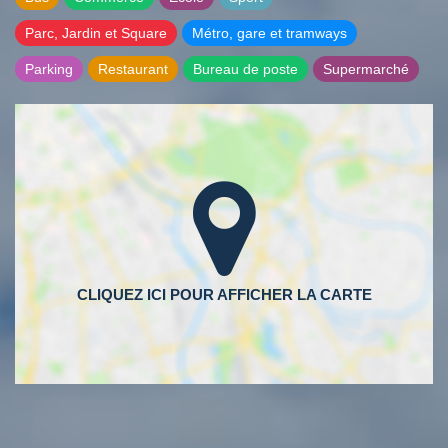
Parc, Jardin et Square
Métro, gare et tramways
Parking
Restaurant
Bureau de poste
Supermarché