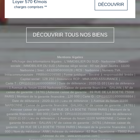
Loyer 570 €/mois
DÉCOUVRIR
charges comprises **
DÉCOUVRIR TOUS NOS BIENS
Mentions légales
Affichage des informations légales : L'IMMOBILIER DU SUD - Narbonne | Raison
sociale : IMMOBILIER DU SUD | Adresse siège social : 60 rue Jean Jaurès - 11100
Narbonne | Siret : 44320958000028 | RCS : Narbonne | Numero TVA
Intracommunautaire : FR88443209580 | Forme juridique : Société à responsabilité limitée |
Capital social : 128 250 | Assurance RCP : MMA IARD ASSURANCE |
Carte T : CPI11022016000008864 | Date de délivrance : 2020-11-10 | Lieu de délivrance
: 1 Avenue du forum 11100 Narbonne | Caisse de garantie financière : GALIAN. | N° de
caisse de garantie : 24761 | Adresse caisse de garantie : 89 RUE DE LA BOETIE 75008
PARIS | Montant de la garantie financière : 120 000 | Carte G : CPI11022016000008864 |
Date de délivrance : 2020-11-10 | Lieu de délivrance : 1 Avenue du forum 11100
NARBONNE | Caisse de garantie financière : GALIAN | N° de caisse de garantie : 24761 |
Adresse caisse de garantie : 89 RUE DE LA BOETIE 75008 PARIS | Montant de la
garantie financière : 300 000 | Carte S : CPI11022016000008864 | Date de délivrance :
2020-11-10 | Lieu de délivrance : 1 Avenue du forum 11100 NARBONNE | Caisse de
garantie financière : GALIAN | N° de caisse de garantie : 24761 | Adresse caisse de
garantie : 89 RUE DE LA BOETIE 75008 PARIS | Montant de la garantie financière : 120
000 | Nom du médiateur : ANM | Adresse du médiateur : 62 Rue Tiquetonne - 75002 Paris
| Adresse du site :
www.anm-conso.com
|