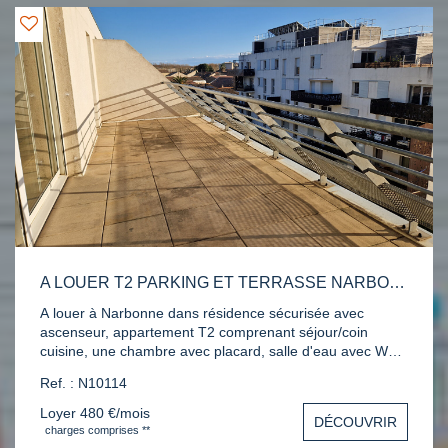
A LOUER T2 PARKING ET TERRASSE NARBONNE
A louer à Narbonne dans résidence sécurisée avec
ascenseur, appartement T2 comprenant séjour/coin
cuisine, une chambre avec placard, salle d'eau avec WC,
terrasse et une place de parking. Contactez nous au 04
Ref. : N10114
68 65 15 00 pour une visite.
Loyer 480 €/mois
DÉCOUVRIR
charges comprises **