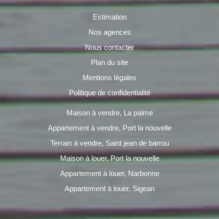
Estimation
Nos agences
Nous contacter
Plan du site
Mentions légales
Politique de confidentialité
Maison à vendre, La palme
Appartement à vendre, Port la nouvelle
Terrain à vendre, Saint jean de barrou
Maison à louer, Port la nouvelle
Appartement à louer, Narbonne
Appartement à louer, Sigean