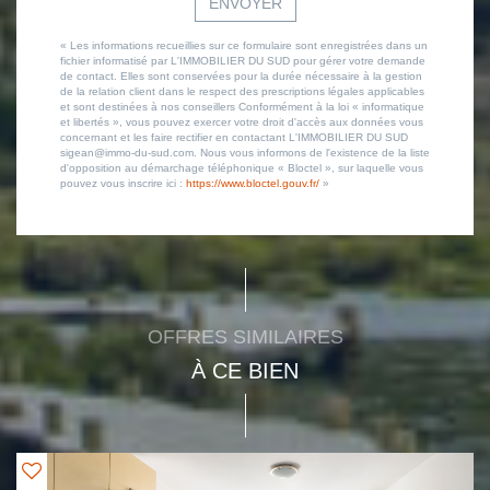
ENVOYER
« Les informations recueillies sur ce formulaire sont enregistrées dans un
fichier informatisé par L'IMMOBILIER DU SUD pour gérer votre demande
de contact. Elles sont conservées pour la durée nécessaire à la gestion
de la relation client dans le respect des prescriptions légales applicables
et sont destinées à nos conseillers Conformément à la loi « informatique
et libertés », vous pouvez exercer votre droit d'accès aux données vous
concernant et les faire rectifier en contactant L'IMMOBILIER DU SUD
sigean@immo-du-sud.com. Nous vous informons de l'existence de la liste
d'opposition au démarchage téléphonique « Bloctel », sur laquelle vous
pouvez vous inscrire ici :
https://www.bloctel.gouv.fr/
»
OFFRES SIMILAIRES
À CE BIEN