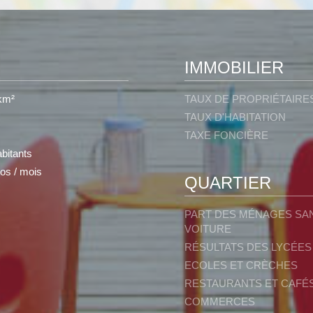
IMMOBILIER
km²
TAUX DE PROPRIÉTAIRE
TAUX D'HABITATION
TAXE FONCIÈRE
bitants
os / mois
QUARTIER
PART DES MÉNAGES SA
VOITURE
RÉSULTATS DES LYCÉES
ECOLES ET CRÈCHES
RESTAURANTS ET CAFÉ
COMMERCES