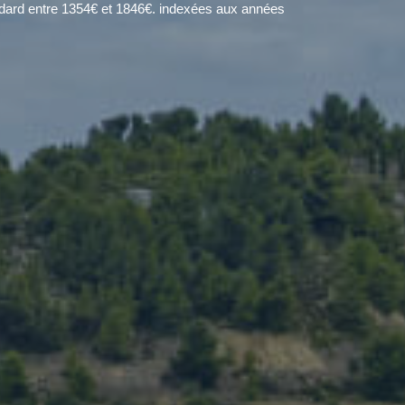
dard entre 1354€ et 1846€. indexées aux années