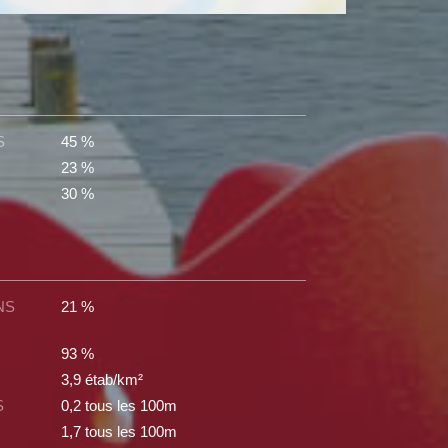
S
45 %
23 %
30 %
NS
21 %
93 %
3,9 étab/km²
S
0,2 tous les 100m
1,7 tous les 100m