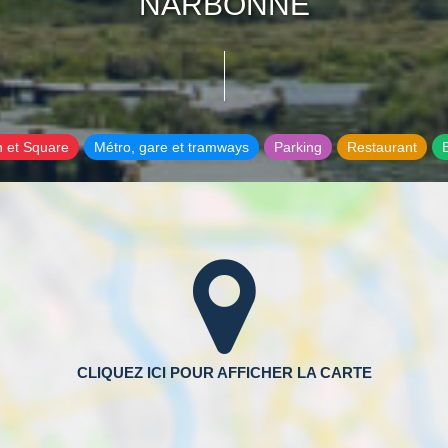
NARBONNE
n et Square
Métro, gare et tramways
Parking
Restaurant