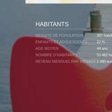
HABITANTS
DENSITÉ DE POPULATION
307 hab/
ENFANTS ET ADOLESCENTS
22 %
AGE MOYEN
44 ans
NOMBRE D'HABITANTS
53 462 ha
REVENU MENSUEL PAR MÉNAGE
2 080 eur