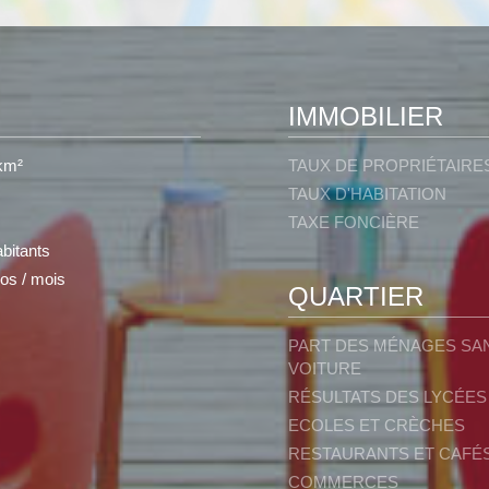
IMMOBILIER
km²
TAUX DE PROPRIÉTAIRE
TAUX D'HABITATION
TAXE FONCIÈRE
bitants
os / mois
QUARTIER
PART DES MÉNAGES SA
VOITURE
RÉSULTATS DES LYCÉES
ECOLES ET CRÈCHES
RESTAURANTS ET CAFÉ
COMMERCES