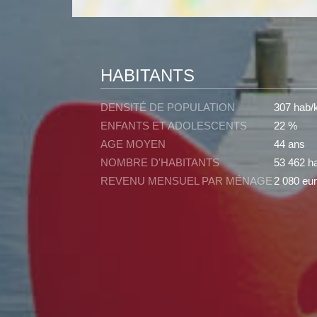
HABITANTS
DENSITÉ DE POPULATION
307 hab/
ENFANTS ET ADOLESCENTS
22 %
AGE MOYEN
44 ans
NOMBRE D'HABITANTS
53 462 ha
REVENU MENSUEL PAR MÉNAGE
2 080 eur