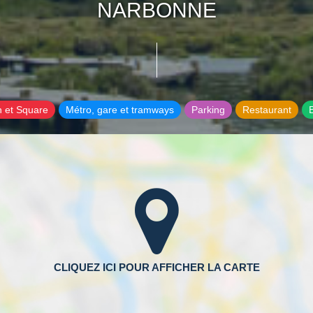
NARBONNE
n et Square
Métro, gare et tramways
Parking
Restaurant