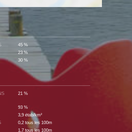
S
45 %
23 %
30 %
NS
21 %
93 %
3,9 étab/km²
S
0,2 tous les 100m
1,7 tous les 100m