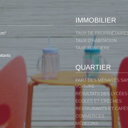
IMMOBILIER
km²
TAUX DE PROPRIÉTAIRE
TAUX D'HABITATION
TAXE FONCIÈRE
itants
QUARTIER
PART DES MÉNAGES SA
VOITURE
RÉSULTATS DES LYCÉES
ECOLES ET CRÈCHES
RESTAURANTS ET CAFÉ
COMMERCES
MÉDECINS