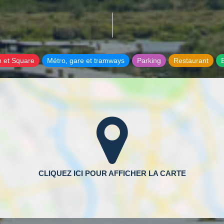
n et Square
Métro, gare et tramways
Parking
Restaurant