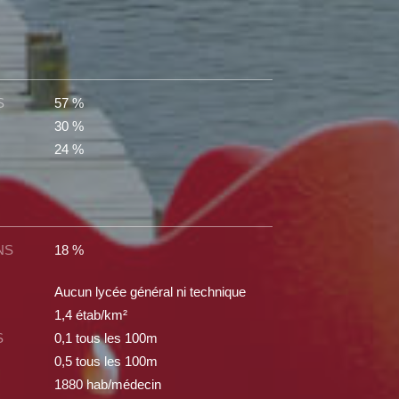
S
57 %
30 %
24 %
NS
18 %
Aucun lycée général ni technique
1,4 étab/km²
S
0,1 tous les 100m
0,5 tous les 100m
1880 hab/médecin