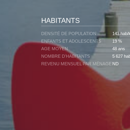
HABITANTS
DENSITÉ DE POPULATION
143 hab/
ENFANTS ET ADOLESCENTS
19 %
AGE MOYEN
48 ans
NOMBRE D'HABITANTS
5 627 hab
REVENU MENSUEL PAR MÉNAGE
ND