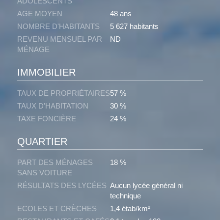
ADOLESCENTS
AGE MOYEN
48 ans
NOMBRE D'HABITANTS
5 627 habitants
REVENU MENSUEL PAR
ND
MÉNAGE
IMMOBILIER
TAUX DE PROPRIÉTAIRES
57 %
TAUX D'HABITATION
30 %
TAXE FONCIÈRE
24 %
QUARTIER
PART DES MÉNAGES
18 %
SANS VOITURE
RÉSULTATS DES LYCÉES
Aucun lycée général ni
technique
ECOLES ET CRÈCHES
1,4 étab/km²