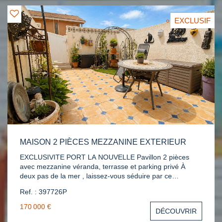
des beaux jours en toute tranquillité. Proche des
commerces et commodités, cette maison allie confort et
EXCLUSIF
praticité. DPE B. Réf.: P395026. Contact Katia
06.69.93.91.33
MAISON 2 PIÈCES MEZZANINE EXTERIEUR
EXCLUSIVITE PORT LA NOUVELLE Pavillon 2 pièces
avec mezzanine véranda, terrasse et parking privé À
deux pas de la mer , laissez-vous séduire par ce
charmant pavillon 2 pièces. Vous découvrirez une cuisine
Ref. : 397726P
équipe ouverte sur séjour, une salle d'eau avec wc, une
chambre et une mezzanine offrant un espace nuit
170 000 €
DÉCOUVRIR
supplémentaire, une véranda baignée de lumière en toute