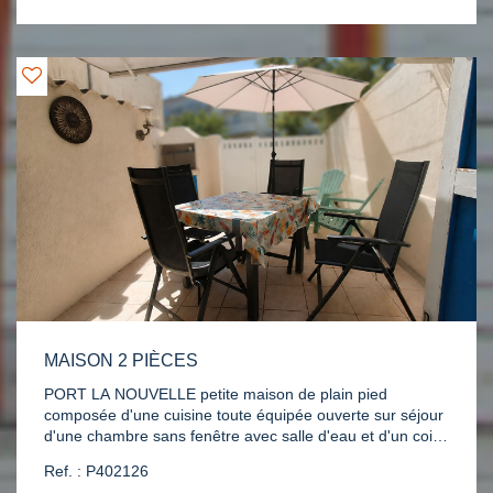
saison ainsi qu'une agréable terrasse pour vos moments
de détente sans oublier le parking privé. (photos
modifiées avec IA) DPE B. 68 lots. 14.74 € ch/mois Réf.:
P397726. Contact Katia 06.69.93.91.33
MAISON 2 PIÈCES
PORT LA NOUVELLE petite maison de plain pied
composée d'une cuisine toute équipée ouverte sur séjour
d'une chambre sans fenêtre avec salle d'eau et d'un coin
nuit en enfilade avec vélux. A DEUX PAS DE LA MER !!!
Ref. : P402126
Terrasse, Petit cabanon en dur. Clim réversible. DPE C.