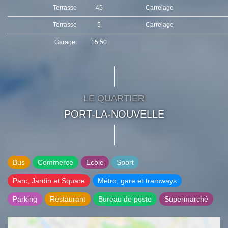
Terrasse
45
Carrelage
Terrasse
5
Carrelage
Garage
15,50
LE QUARTIER
PORT-LA-NOUVELLE
Bus
Commerce
Ecole
Sport
Parc, Jardin et Square
Métro, gare et tramways
Parking
Restaurant
Bureau de poste
Supermarché