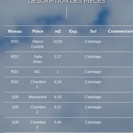
DESCRIPTION DES PIÈCES
Niveau
Pièce
m2
Exp.
Sol
Commentai
RDC
Séjour-
16,93
Carrelage
Cuisine
RDC
Salle
2,27
Carrelage
d'eau
RDC
W.C.
1
Carrelage
RDC
Chambre
6,24
Carrelage
1
1ER
Mezzanine
6,50
Carrelage
1ER
Chambre
9,37
Carrelage
2
1ER
Chambre
9,46
Carrelage
3