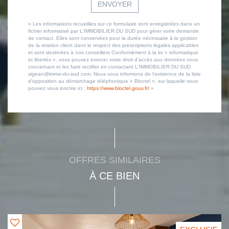
ENVOYER
« Les informations recueillies sur ce formulaire sont enregistrées dans un
fichier informatisé par L'IMMOBILIER DU SUD pour gérer votre demande
de contact. Elles sont conservées pour la durée nécessaire à la gestion
de la relation client dans le respect des prescriptions légales applicables
et sont destinées à nos conseillers Conformément à la loi « informatique
et libertés », vous pouvez exercer votre droit d'accès aux données vous
concernant et les faire rectifier en contactant L'IMMOBILIER DU SUD
sigean@immo-du-sud.com. Nous vous informons de l'existence de la liste
d'opposition au démarchage téléphonique « Bloctel », sur laquelle vous
pouvez vous inscrire ici :
https://www.bloctel.gouv.fr/
»
OFFRES SIMILAIRES
À CE BIEN