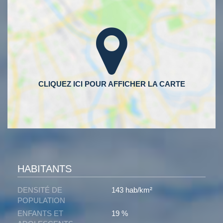
HABITANTS
DENSITÉ DE
143 hab/km²
POPULATION
ENFANTS ET
19 %