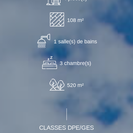
108 m²
1 salle(s) de bains
3 chambre(s)
520 m²
CLASSES DPE/GES