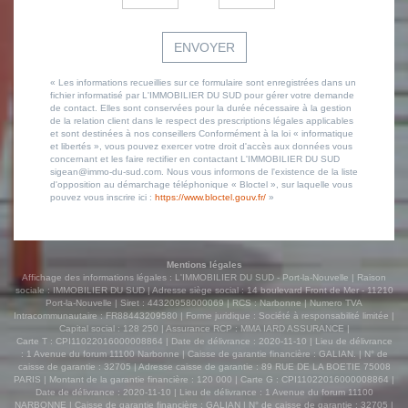
ENVOYER
« Les informations recueillies sur ce formulaire sont enregistrées dans un
fichier informatisé par L'IMMOBILIER DU SUD pour gérer votre demande
de contact. Elles sont conservées pour la durée nécessaire à la gestion
de la relation client dans le respect des prescriptions légales applicables
et sont destinées à nos conseillers Conformément à la loi « informatique
et libertés », vous pouvez exercer votre droit d'accès aux données vous
concernant et les faire rectifier en contactant L'IMMOBILIER DU SUD
sigean@immo-du-sud.com. Nous vous informons de l'existence de la liste
d'opposition au démarchage téléphonique « Bloctel », sur laquelle vous
pouvez vous inscrire ici :
https://www.bloctel.gouv.fr/
»
Mentions légales
Affichage des informations légales : L'IMMOBILIER DU SUD - Port-la-Nouvelle | Raison
sociale : IMMOBILIER DU SUD | Adresse siège social : 14 boulevard Front de Mer - 11210
Port-la-Nouvelle | Siret : 44320958000069 | RCS : Narbonne | Numero TVA
Intracommunautaire : FR88443209580 | Forme juridique : Société à responsabilité limitée |
Capital social : 128 250 | Assurance RCP : MMA IARD ASSURANCE |
Carte T : CPI11022016000008864 | Date de délivrance : 2020-11-10 | Lieu de délivrance
: 1 Avenue du forum 11100 Narbonne | Caisse de garantie financière : GALIAN. | N° de
caisse de garantie : 32705 | Adresse caisse de garantie : 89 RUE DE LA BOETIE 75008
PARIS | Montant de la garantie financière : 120 000 | Carte G : CPI11022016000008864 |
Date de délivrance : 2020-11-10 | Lieu de délivrance : 1 Avenue du forum 11100
NARBONNE | Caisse de garantie financière : GALIAN | N° de caisse de garantie : 32705 |