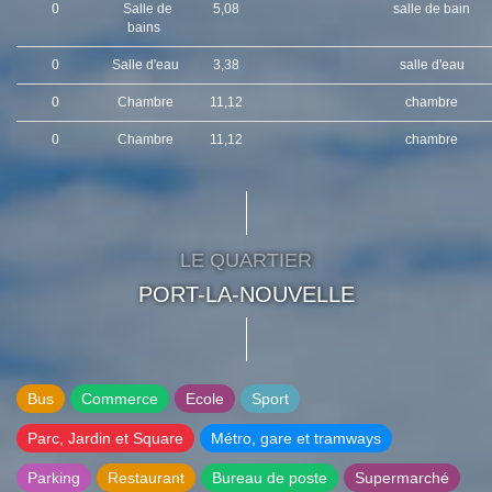
0
Salle de
5,08
salle de bain
bains
0
Salle d'eau
3,38
salle d'eau
0
Chambre
11,12
chambre
0
Chambre
11,12
chambre
LE QUARTIER
PORT-LA-NOUVELLE
Bus
Commerce
Ecole
Sport
Parc, Jardin et Square
Métro, gare et tramways
Parking
Restaurant
Bureau de poste
Supermarché