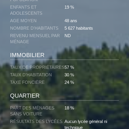
ENFANTS ET
19 %
ADOLESCENTS
AGE MOYEN
48 ans
NOMBRE D'HABITANTS
5 627 habitants
REVENU MENSUEL PAR
ND
MÉNAGE
IMMOBILIER
TAUX DE PROPRIÉTAIRES
57 %
TAUX D'HABITATION
30 %
TAXE FONCIÈRE
24 %
QUARTIER
PART DES MÉNAGES
18 %
SANS VOITURE
RÉSULTATS DES LYCÉES
Aucun lycée général ni
technique