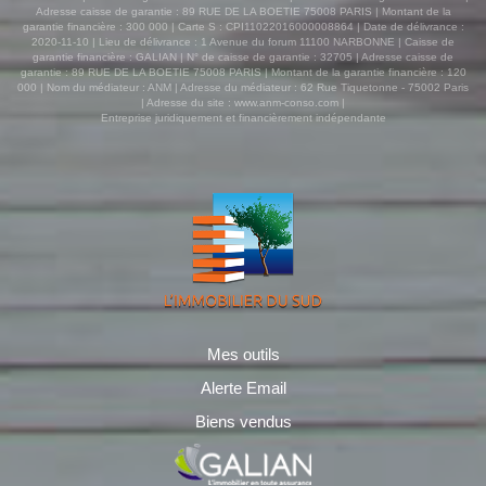
Adresse caisse de garantie : 89 RUE DE LA BOETIE 75008 PARIS | Montant de la
garantie financière : 300 000 | Carte S : CPI11022016000008864 | Date de délivrance :
2020-11-10 | Lieu de délivrance : 1 Avenue du forum 11100 NARBONNE | Caisse de
garantie financière : GALIAN | N° de caisse de garantie : 32705 | Adresse caisse de
garantie : 89 RUE DE LA BOETIE 75008 PARIS | Montant de la garantie financière : 120
000 | Nom du médiateur : ANM | Adresse du médiateur : 62 Rue Tiquetonne - 75002 Paris
| Adresse du site :
www.anm-conso.com
|
Entreprise juridiquement et financièrement indépendante
Mes outils
Alerte Email
Biens vendus