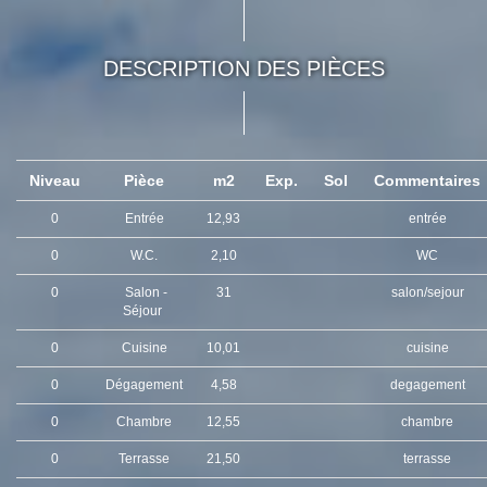
DESCRIPTION DES PIÈCES
Niveau
Pièce
m2
Exp.
Sol
Commentaires
0
Entrée
12,93
entrée
0
W.C.
2,10
WC
0
Salon -
31
salon/sejour
Séjour
0
Cuisine
10,01
cuisine
0
Dégagement
4,58
degagement
0
Chambre
12,55
chambre
0
Terrasse
21,50
terrasse