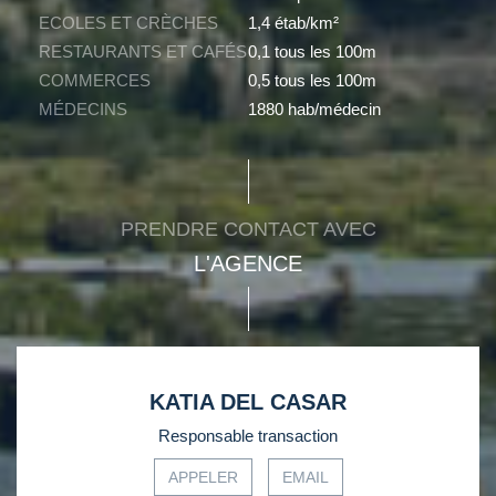
ECOLES ET CRÈCHES
1,4 étab/km²
RESTAURANTS ET CAFÉS
0,1 tous les 100m
COMMERCES
0,5 tous les 100m
MÉDECINS
1880 hab/médecin
PRENDRE CONTACT AVEC
L'AGENCE
KATIA DEL CASAR
Responsable transaction
APPELER
EMAIL