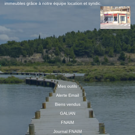
immeubles grâce à notre équipe location et syndic.
Mes outils
Alerte Email
Biens vendus
GALIAN
FNAIM
Journal FNAIM